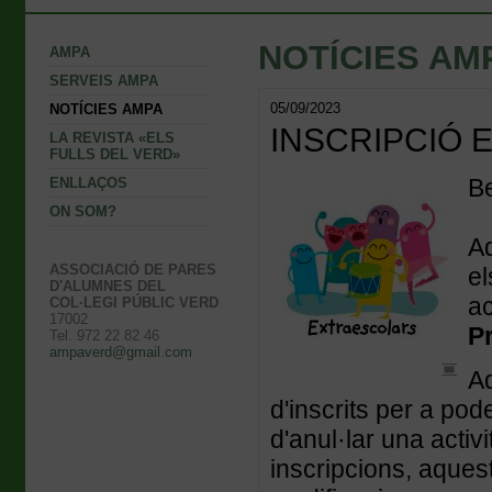
NOTÍCIES AM
AMPA
SERVEIS AMPA
05/09/2023
NOTÍCIES AMPA
INSCRIPCIÓ 
LA REVISTA «ELS
FULLS DEL VERD»
Be
ENLLAÇOS
ON SOM?
Ad
ASSOCIACIÓ DE PARES
el
D'ALUMNES DEL
ac
COL·LEGI PÚBLIC VERD
17002
P
Tel. 972 22 82 46
ampaverd@gmail.com
Aq
d'inscrits per a pod
d'anul·lar una activ
inscripcions, aques