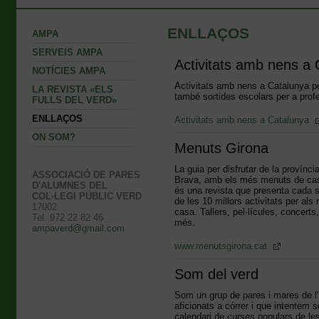
ENLLAÇOS
AMPA
SERVEIS AMPA
Activitats amb nens a 
NOTÍCIES AMPA
Activitats amb nens a Catalunya pe
LA REVISTA «ELS
també sortides escolars per a prof
FULLS DEL VERD»
ENLLAÇOS
Activitats amb nens a Catalunya
ON SOM?
Menuts Girona
La guia per disfrutar de la provínci
ASSOCIACIÓ DE PARES
Brava, amb els més menuts de c
D'ALUMNES DEL
és una revista que presenta cada 
COL·LEGI PÚBLIC VERD
de les 10 millors activitats per al
17002
casa. Tallers, pel·lícules, concerts, 
Tel. 972 22 82 46
més.
ampaverd@gmail.com
www.menutsgirona.cat
Som del verd
Som un grup de pares i mares de l
aficionats a córrer i que intentem 
calendari de curses populars de l